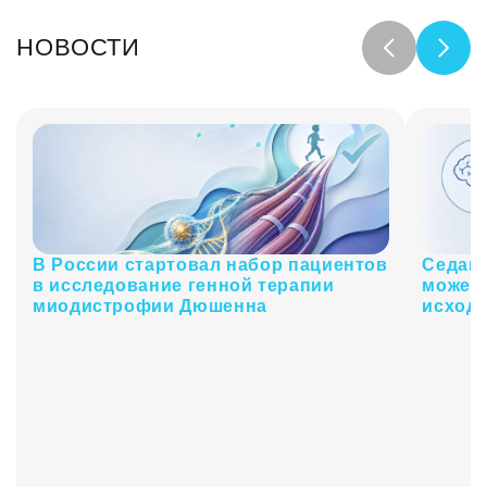
НОВОСТИ
В России стартовал набор пациентов
Седаци
в исследование генной терапии
может 
миодистрофии Дюшенна
исходы