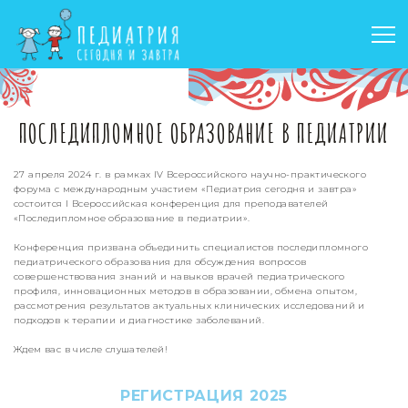
ПОСЛЕДИПЛОМНОЕ ОБРАЗОВАНИЕ В ПЕДИАТРИИ
27 апреля 2024 г. в рамках IV Всероссийского научно-практического
форума с международным участием «Педиатрия сегодня и завтра»
состоится I Всероссийская конференция для преподавателей
«Последипломное образование в педиатрии».
Конференция призвана объединить специалистов последипломного
педиатрического образования для обсуждения вопросов
совершенствования знаний и навыков врачей педиатрического
профиля, инновационных методов в образовании, обмена опытом,
рассмотрения результатов актуальных клинических исследований и
подходов к терапии и диагностике заболеваний.
Ждем вас в числе слушателей!
РЕГИСТРАЦИЯ 2025